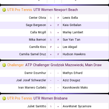
UTR Pro Tennis
UTR Women Newport Beach
Center Olivia
۱
۲
Lewis Bella
Sage Bergeson
۰
۲
Kaia Giribalan
Calla Mcgill
۱
۰
Marley Lambert
Mika Ikemori
۱
۲
Sue Yan Tan
Camille Kiss
۲
۰
Lee Abigail
Camilia Samel Druz
۰
۲
Hudson Hawkins
Challenger
ATP Challenger Grodzisk Mazowiecki, Main Draw
Damir Dzumhur
-
-
Mathys Erhard
Joel Josef Schwarzler
-
-
Aziz Dougaz
Ivan Marrero Curbelo
-
-
Kasnikowski Maks
UTR Pro Tennis
UTR Women Brisbane
Juliet Santitto
۱
۰
Ava-Monet Sycamore