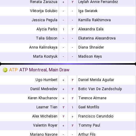
Renata Zarazua
۰
۲
Leylah Annie Fernandez
Viktorija Golubic
-
-
Iga Swiatek
Jessica Pegula
-
-
Kamilla Rakhimova
Alycia Parks
۱
۲
Alexandra Eala
Talia Gibson
-
-
Ekaterina Alexandrova
Anna Kalinskaya
-
-
Diana Shnaider
Marta Kostyuk
-
-
Madison Keys
ATP
ATP Montreal, Main Draw
Ugo Humbert
۰
۲
Daniel Merida Aguilar
Daniil Medvedev
۰
۲
Botic Van De Zandschulp
Karen Khachanov
۰
۲
Terence Atmane
Learner Tien
۲
۱
Gael Monfils
Alex Michelsen
۲
۰
Francisco Cerundolo
Valentin Royer
۰
۲
Tommy Paul
Mariano Navone
-
-
Arthur Fils