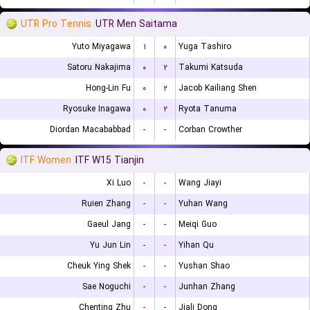
UTR Pro Tennis
UTR Men Saitama
Yuto Miyagawa
۱
۰
Yuga Tashiro
Satoru Nakajima
۰
۲
Takumi Katsuda
Hong-Lin Fu
۰
۲
Jacob Kailiang Shen
Ryosuke Inagawa
۰
۲
Ryota Tanuma
Diordan Macababbad
-
-
Corban Crowther
ITF Women
ITF W15 Tianjin
Xi Luo
-
-
Wang Jiayi
Ruien Zhang
-
-
Yuhan Wang
Gaeul Jang
-
-
Meiqi Guo
Yu Jun Lin
-
-
Yihan Qu
Cheuk Ying Shek
-
-
Yushan Shao
Sae Noguchi
-
-
Junhan Zhang
Chenting Zhu
-
-
Jiali Dong