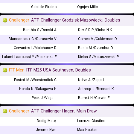
Gabriele Piraino
-
-
Ognjen Milic
Challenger
ATP Challenger Grodzisk Mazowiecki, Doubles
Banthia S./Donski A.
-
-
Dev S.D.P./Sinha N.K.
Blancaneaux G./Durasovic V.
-
-
Cornea V./Cukierman D.
Cervantes I./Molchanov D.
-
-
Basic M./Dzumhur D.
Lalami Laaroussi Y./Pieczonka F.
-
-
Kielan S./Matuszewski P.
ITF Men
ITF M25 USA Southaven, Doubles
Exsted M./Woestendick C.
-
-
Nefve A./Zapp L.
Honda N./Sakagawa H.
-
-
Anthrop J./Bennani K.
Peck J./Vega L.
-
-
Barrett H./Corwin F.
Challenger
ATP Challenger Hagen, Main Draw
Dodig Matej
-
-
Lorenzo Giustino
Jerome Kym
-
-
Max Houkes