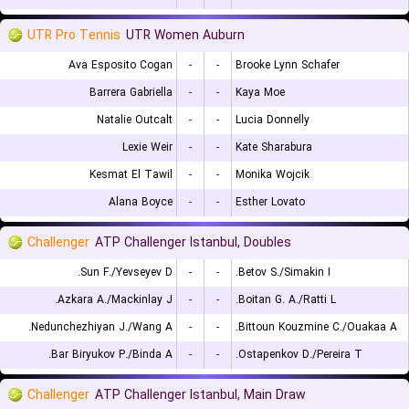
UTR Pro Tennis
UTR Women Auburn
Ava Esposito Cogan
-
-
Brooke Lynn Schafer
Barrera Gabriella
-
-
Kaya Moe
Natalie Outcalt
-
-
Lucia Donnelly
Lexie Weir
-
-
Kate Sharabura
Kesmat El Tawil
-
-
Monika Wojcik
Alana Boyce
-
-
Esther Lovato
Challenger
ATP Challenger Istanbul, Doubles
Sun F./Yevseyev D.
-
-
Betov S./Simakin I.
Azkara A./Mackinlay J.
-
-
Boitan G. A./Ratti L.
Nedunchezhiyan J./Wang A.
-
-
Bittoun Kouzmine C./Ouakaa A.
Bar Biryukov P./Binda A.
-
-
Ostapenkov D./Pereira T.
Challenger
ATP Challenger Istanbul, Main Draw