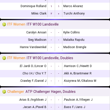
Dominique Rolland
۱
۱
Marco Alvarez
Miles Clark
۲
۰
Turchi Anthony
ITF Women
ITF W100 Landisville
Carolyn Ansari
-
-
Kylie Collins
Sieg Madison
-
-
Malaika Rapolu
Hanne Vandewinkel
-
-
Madison Brengle
ITF Women
ITF W100 Landisville, Doubles
El Jardi D./Lincer O.
-
-
Harrison C./Hewitt D.
Cho I.H./ Cho Y.T.
-
-
Akli A./Brantmeier R.
Crawley F./Daniel J.
-
-
Kozyreva M./Okalova M.
Challenger
ATP Challenger Hagen, Doubles
Arias B./Ingildsen J.
-
-
Paulson A./Vliegen J.
Jecan A./Pavel B.
-
-
Bass F./Jans J.