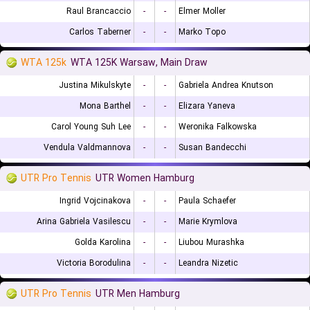
Raul Brancaccio
-
-
Elmer Moller
Carlos Taberner
-
-
Marko Topo
WTA 125k
WTA 125K Warsaw, Main Draw
Justina Mikulskyte
-
-
Gabriela Andrea Knutson
Mona Barthel
-
-
Elizara Yaneva
Carol Young Suh Lee
-
-
Weronika Falkowska
Vendula Valdmannova
-
-
Susan Bandecchi
UTR Pro Tennis
UTR Women Hamburg
Ingrid Vojcinakova
-
-
Paula Schaefer
Arina Gabriela Vasilescu
-
-
Marie Krymlova
Golda Karolina
-
-
Liubou Murashka
Victoria Borodulina
-
-
Leandra Nizetic
UTR Pro Tennis
UTR Men Hamburg