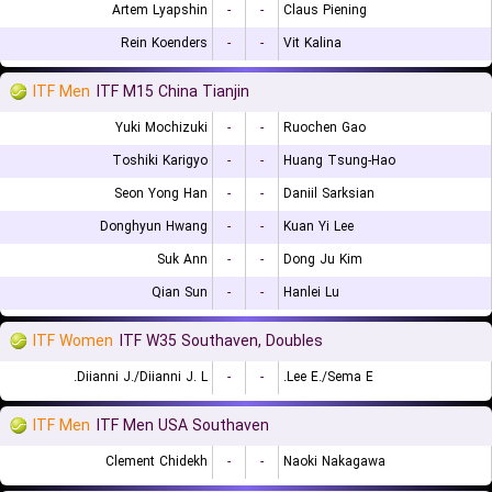
Artem Lyapshin
-
-
Claus Piening
Rein Koenders
-
-
Vit Kalina
ITF Men
ITF M15 China Tianjin
Yuki Mochizuki
-
-
Ruochen Gao
Toshiki Karigyo
-
-
Huang Tsung-Hao
Seon Yong Han
-
-
Daniil Sarksian
Donghyun Hwang
-
-
Kuan Yi Lee
Suk Ann
-
-
Dong Ju Kim
Qian Sun
-
-
Hanlei Lu
ITF Women
ITF W35 Southaven, Doubles
Diianni J./Diianni J. L.
-
-
Lee E./Sema E.
ITF Men
ITF Men USA Southaven
Clement Chidekh
-
-
Naoki Nakagawa