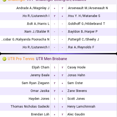
Andrade A./Maginley J.
۰
۲
Arseneault M./Arseneault N.
Ho R./Liutarevich I.
۲
۰
Hsu Y. H./Watanabe S.
Bolt A./Harris L.
-
-
Goldhoff G./Hilderbrand T.
Nam J./Stalder R.
-
-
Bayldon B./Harper P.
Escobar G./Kaliyanda Poonacha N.
-
-
Puttergill C./Sheehy J.
Ho R./Liutarevich I.
-
-
Rai A./Reynolds F.
UTR Pro Tennis
UTR Men Brisbane
Elijah Cham
۱
۲
Casey Hoole
Jeremy Beale
۰
۲
Jonas Hahn
Sam Ryan Ziegann
۲
۰
Sam Oster
Omar Jasika
۲
۰
Zane Stevens
Hayden Jones
۱
۱
Scott Jones
Thomas Nicholas Gadecki
۱
۰
Henry Lamchinniah
Brendan Loh
۰
۲
Alec Gaudin