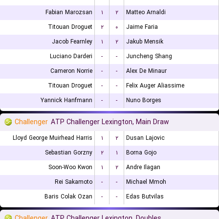
Fabian Marozsan
۱
۲
Matteo Arnaldi
Titouan Droguet
۲
۰
Jaime Faria
Jacob Fearnley
۱
۲
Jakub Mensik
Luciano Darderi
-
-
Juncheng Shang
Cameron Norrie
-
-
Alex De Minaur
Titouan Droguet
-
-
Felix Auger Aliassime
Yannick Hanfmann
-
-
Nuno Borges
Challenger
ATP Challenger Lexington, Main Draw
Lloyd George Muirhead Harris
۱
۲
Dusan Lajovic
Sebastian Gorzny
۲
۱
Borna Gojo
Soon-Woo Kwon
۱
۲
Andre Ilagan
Rei Sakamoto
-
-
Michael Mmoh
Baris Colak Ozan
-
-
Edas Butvilas
Challenger
ATP Challenger Lexington, Doubles