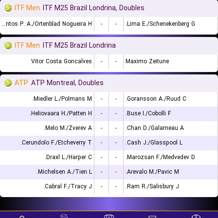
ITF Men
ITF M25 Brazil Londrina, Doubles
De Almeida Santos P. A./Ortenblad Nogueira H.
-
-
Lima E./Schenekenberg G.
ITF Men
ITF M25 Brazil Londrina
Vitor Costa Goncalves
-
-
Maximo Zeitune
ATP
ATP Montreal, Doubles
Miedler L./Polmans M.
-
-
Goransson A./Ruud C.
Heliovaara H./Patten H.
-
-
Buse I./Cobolli F.
Melo M./Zverev A.
-
-
Chan D./Galarneau A.
Cerundolo F./Etcheverry T.
-
-
Cash J./Glasspool L.
Draxl L./Harper C.
-
-
Marozsan F./Medvedev D.
Michelsen A./Tien L.
-
-
Arevalo M./Pavic M.
Cabral F./Tracy J.
-
-
Ram R./Salisbury J.