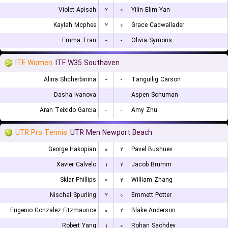
Violet Apisah
۲
۰
Yilin Elim Yan
Kaylah Mcphee
۲
۰
Grace Cadwallader
Emma Tran
-
-
Olivia Symons
ITF Women
ITF W35 Southaven
Alina Shcherbinina
-
-
Tanguilig Carson
Dasha Ivanova
-
-
Aspen Schuman
Aran Teixido Garcia
-
-
Amy Zhu
UTR Pro Tennis
UTR Men Newport Beach
George Hakopian
۰
۲
Pavel Bushuev
Xavier Calvelo
۱
۲
Jacob Brumm
Sklar Phillips
۰
۲
William Zhang
Nischal Spurling
۲
۰
Emmett Potter
Eugenio Gonzalez Fitzmaurice
۰
۲
Blake Anderson
Robert Yang
۱
۰
Rohan Sachdev