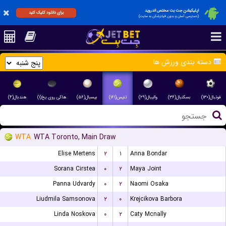
اپلیکیشن جت بت مختص اندروید
برای دانلود کلیک کنید
(دسترسی آسان و بدون فیلترشکن به سایت)
دسته بندی ورزش ها
فوتبال(۱۳۰)
بسکتبال(۳۶)
والیبال(۲۹)
تنیس(۱۶۱)
بیسبال(۵۶)
هاکی روی یخ(۱)
هندبال(۴)
WTA
WTA Toronto, Main Draw
Elise Mertens
۲
۱
Anna Bondar
Sorana Cirstea
۰
۲
Maya Joint
Panna Udvardy
۰
۲
Naomi Osaka
Liudmila Samsonova
۲
۰
Krejcikova Barbora
Linda Noskova
۰
۲
Caty Mcnally