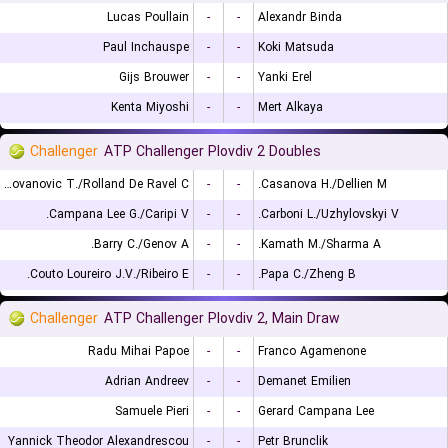
Lucas Poullain
-
-
Alexandr Binda
Paul Inchauspe
-
-
Koki Matsuda
Gijs Brouwer
-
-
Yanki Erel
Kenta Miyoshi
-
-
Mert Alkaya
Challenger
ATP Challenger Plovdiv 2 Doubles
Radovanovic T./Rolland De Ravel C.
-
-
Casanova H./Dellien M.
Campana Lee G./Caripi V.
-
-
Carboni L./Uzhylovskyi V.
Barry C./Genov A.
-
-
Kamath M./Sharma A.
Couto Loureiro J.V./Ribeiro E.
-
-
Papa C./Zheng B.
Challenger
ATP Challenger Plovdiv 2, Main Draw
Radu Mihai Papoe
-
-
Franco Agamenone
Adrian Andreev
-
-
Demanet Emilien
Samuele Pieri
-
-
Gerard Campana Lee
Yannick Theodor Alexandrescou
-
-
Petr Brunclik