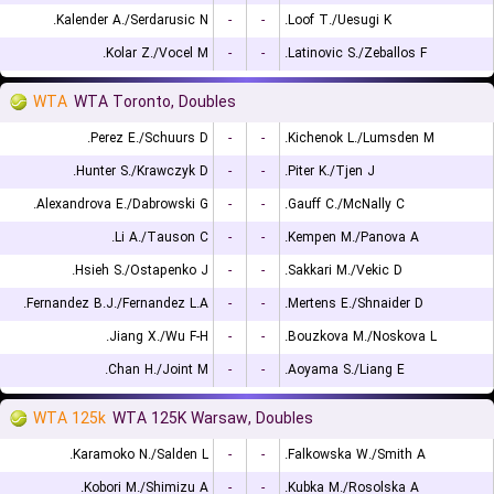
Kalender A./Serdarusic N.
-
-
Loof T./Uesugi K.
Kolar Z./Vocel M.
-
-
Latinovic S./Zeballos F.
WTA
WTA Toronto, Doubles
Perez E./Schuurs D.
-
-
Kichenok L./Lumsden M.
Hunter S./Krawczyk D.
-
-
Piter K./Tjen J.
Alexandrova E./Dabrowski G.
-
-
Gauff C./McNally C.
Li A./Tauson C.
-
-
Kempen M./Panova A.
Hsieh S./Ostapenko J.
-
-
Sakkari M./Vekic D.
Fernandez B.J./Fernandez L.A.
-
-
Mertens E./Shnaider D.
Jiang X./Wu F-H.
-
-
Bouzkova M./Noskova L.
Chan H./Joint M.
-
-
Aoyama S./Liang E.
WTA 125k
WTA 125K Warsaw, Doubles
Karamoko N./Salden L.
-
-
Falkowska W./Smith A.
Kobori M./Shimizu A.
-
-
Kubka M./Rosolska A.