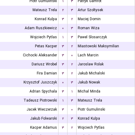
Piotr Gumulinski
۱
۳
Patryk Gamrot
Mateusz Trela
۲
۳
Artur Szoltysek
Konrad Kulpa
۳
۲
Maciej Domin
Adam Ruszkiewicz
۰
۳
Roman Wiza
Wojciech Pytlas
۱
۳
Pawel Slosarczyk
Petas Kacper
۳
۲
Miastowski Maksymilian
Cichocki Aleksander
۳
۰
Lach Marcin
Dariusz Wrobel
۳
۲
Jaroslaw Rolak
Fira Damian
۳
۲
Jakub Michalski
Krzysztof Juszczyk
۰
۳
Jakub Nowak
Adrian Spychala
۳
۱
Michal Minda
Tadeusz Piotrowski
۱
۳
Mateusz Trela
Jacek Wieczerzak
۳
۰
Piotr Gumulinski
Jakub Folwarski
۲
۳
Konrad Kulpa
Kacper Adamus
۳
۲
Wojciech Pytlas