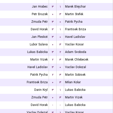
Jan Hrabec
۳
۱
Marek Blejchar
Petr Bruzek
۰
۳
Martin Stefek
Zmuda Petr
۳
۰
Patrik Pycha
David Horak
۳
۱
Frantisek Briza
Jan Pleskot
۳
۰
Havel Ladislav
Lubor Sulava
۰
۳
Vaclav Kosar
Lukas Babicka
۳
۲
Adam Svoboda
Martin Vizek
۲
۳
Marek Chlebecek
Havel Ladislav
۳
۰
Vaclav Dolezal
Patrik Pycha
۲
۳
Martin Sobisek
Frantisek Briza
۰
۳
Milan Kolar
Darin Kryl
۳
۱
Lukas Babicka
Zmuda Petr
۰
۳
Martin Vizek
David Horak
-
-
Lukas Babicka
Vaclav Dolezal
۳
۱
Vaclav Kosar