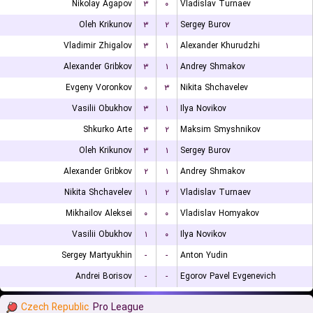
Nikolay Agapov
۳
۰
Vladislav Turnaev
Oleh Krikunov
۳
۲
Sergey Burov
Vladimir Zhigalov
۳
۱
Alexander Khurudzhi
Alexander Gribkov
۳
۱
Andrey Shmakov
Evgeny Voronkov
۰
۳
Nikita Shchavelev
Vasilii Obukhov
۳
۱
Ilya Novikov
Shkurko Arte
۳
۲
Maksim Smyshnikov
Oleh Krikunov
۳
۱
Sergey Burov
Alexander Gribkov
۲
۱
Andrey Shmakov
Nikita Shchavelev
۱
۲
Vladislav Turnaev
Mikhailov Aleksei
۰
۰
Vladislav Homyakov
Vasilii Obukhov
۱
۰
Ilya Novikov
Sergey Martyukhin
-
-
Anton Yudin
Andrei Borisov
-
-
Egorov Pavel Evgenevich
Czech Republic
Pro League