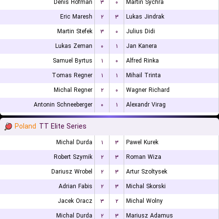
Denis Hofman
۳
۰
Martin Sychra
Eric Maresh
۲
۳
Lukas Jindrak
Martin Stefek
۳
۰
Julius Didi
Lukas Zeman
۰
۱
Jan Kanera
Samuel Byrtus
۱
۰
Alfred Rinka
Tomas Regner
۱
۱
Mihail Trinta
Michal Regner
۲
۰
Wagner Richard
Antonin Schneeberger
۰
۱
Alexandr Virag
Poland
TT Elite Series
Michal Durda
۱
۳
Pawel Kurek
Robert Szymik
۲
۳
Roman Wiza
Dariusz Wrobel
۲
۳
Artur Szoltysek
Adrian Fabis
۲
۳
Michal Skorski
Jacek Oracz
۳
۲
Michal Wolny
Michal Durda
۲
۳
Mariusz Adamus