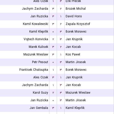
Ales Cizek
۱
۳
Erik Precek
Jachym Zacharda
۳
۲
Brozek Michal
Jan Ruzicka
۳
۱
David Hons
Kamil Kowalewski
۳
۲
Zapala Krzysztof
Kamil Kleprlik
۰
۳
Borek Moravec
Vojtech Konvicka
۲
۳
Jan Krupnik
Marek Kulisek
۳
۲
Jan Kocab
Mazurek Wieslaw
۳
۱
Kos Pawel
Petr Pesout
۰
۳
Martin Jirasek
Frantisek Chaloupka
۱
۳
Borek Moravec
Ales Cizek
۳
۱
Jan Krupnik
Jachym Zacharda
۱
۳
Jan Kocab
Karol Guzy
۲
۳
Mazurek Wieslaw
Jan Ruzicka
۰
۳
Martin Jirasek
Jan Gembala
۳
۱
Kamil Kleprlik