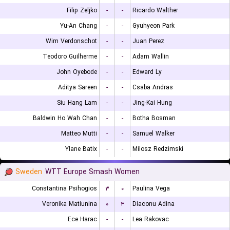
Filip Zeljko
-
-
Ricardo Walther
Yu-An Chang
-
-
Gyuhyeon Park
Wim Verdonschot
-
-
Juan Perez
Teodoro Guilherme
-
-
Adam Wallin
John Oyebode
-
-
Edward Ly
Aditya Sareen
-
-
Csaba Andras
Siu Hang Lam
-
-
Jing-Kai Hung
Baldwin Ho Wah Chan
-
-
Botha Bosman
Matteo Mutti
-
-
Samuel Walker
Ylane Batix
-
-
Milosz Redzimski
Sweden
WTT Europe Smash Women
Constantina Psihogios
۳
۰
Paulina Vega
Veronika Matiunina
۰
۳
Diaconu Adina
Ece Harac
-
-
Lea Rakovac