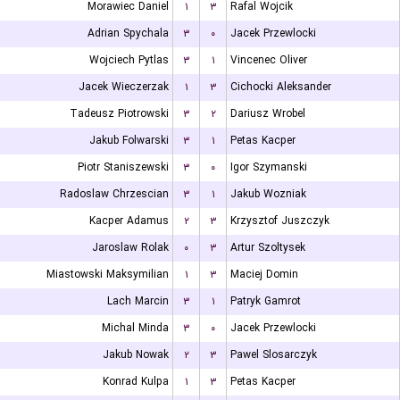
Morawiec Daniel
۱
۳
Rafal Wojcik
Adrian Spychala
۳
۰
Jacek Przewlocki
Wojciech Pytlas
۳
۱
Vincenec Oliver
Jacek Wieczerzak
۱
۳
Cichocki Aleksander
Tadeusz Piotrowski
۳
۲
Dariusz Wrobel
Jakub Folwarski
۳
۱
Petas Kacper
Piotr Staniszewski
۳
۰
Igor Szymanski
Radoslaw Chrzescian
۳
۱
Jakub Wozniak
Kacper Adamus
۲
۳
Krzysztof Juszczyk
Jaroslaw Rolak
۰
۳
Artur Szoltysek
Miastowski Maksymilian
۱
۳
Maciej Domin
Lach Marcin
۳
۱
Patryk Gamrot
Michal Minda
۳
۰
Jacek Przewlocki
Jakub Nowak
۲
۳
Pawel Slosarczyk
Konrad Kulpa
۱
۳
Petas Kacper