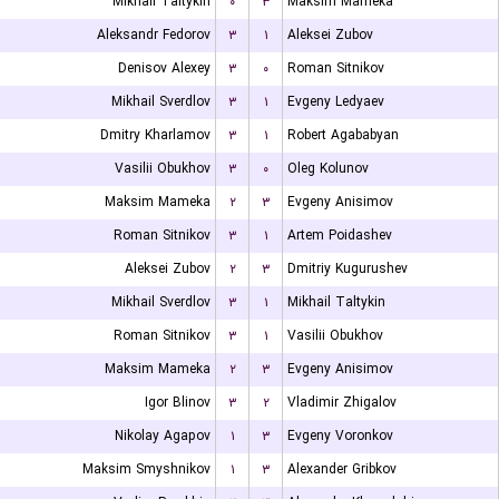
Mikhail Taltykin
۰
۳
Maksim Mameka
Aleksandr Fedorov
۳
۱
Aleksei Zubov
Denisov Alexey
۳
۰
Roman Sitnikov
Mikhail Sverdlov
۳
۱
Evgeny Ledyaev
Dmitry Kharlamov
۳
۱
Robert Agababyan
Vasilii Obukhov
۳
۰
Oleg Kolunov
Maksim Mameka
۲
۳
Evgeny Anisimov
Roman Sitnikov
۳
۱
Artem Poidashev
Aleksei Zubov
۲
۳
Dmitriy Kugurushev
Mikhail Sverdlov
۳
۱
Mikhail Taltykin
Roman Sitnikov
۳
۱
Vasilii Obukhov
Maksim Mameka
۲
۳
Evgeny Anisimov
Igor Blinov
۳
۲
Vladimir Zhigalov
Nikolay Agapov
۱
۳
Evgeny Voronkov
Maksim Smyshnikov
۱
۳
Alexander Gribkov