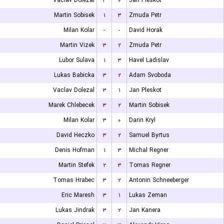
Vaclav Dolezal
۳
۰
Jan Pleskot
Martin Sobisek
۱
۳
Zmuda Petr
Milan Kolar
-
-
David Horak
Martin Vizek
۳
۲
Zmuda Petr
Lubor Sulava
۱
۳
Havel Ladislav
Lukas Babicka
۳
۲
Adam Svoboda
Vaclav Dolezal
۳
۱
Jan Pleskot
Marek Chlebecek
۳
۲
Martin Sobisek
Milan Kolar
۳
۰
Darin Kryl
David Heczko
۳
۲
Samuel Byrtus
Denis Hofman
۱
۳
Michal Regner
Martin Stefek
۲
۳
Tomas Regner
Tomas Hrabec
۳
۲
Antonin Schneeberger
Eric Maresh
۳
۱
Lukas Zeman
Lukas Jindrak
۳
۲
Jan Kanera