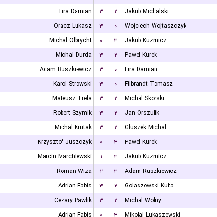
Fira Damian
۳
۲
Jakub Michalski
Oracz Lukasz
۳
۰
Wojciech Wojtaszczyk
Michal Olbrycht
۰
۳
Jakub Kuzmicz
Michal Durda
۳
۲
Pawel Kurek
Adam Ruszkiewicz
۳
۰
Fira Damian
Karol Strowski
۳
۰
Filbrandt Tomasz
Mateusz Trela
۳
۲
Michal Skorski
Robert Szymik
۳
۲
Jan Orszulik
Michal Krutak
۳
۲
Gluszek Michal
Krzysztof Juszczyk
۰
۳
Pawel Kurek
Marcin Marchlewski
۱
۳
Jakub Kuzmicz
Roman Wiza
۲
۳
Adam Ruszkiewicz
Adrian Fabis
۳
۲
Golaszewski Kuba
Cezary Pawlik
۳
۲
Michal Wolny
Adrian Fabis
۰
۳
Mikolaj Lukaszewski