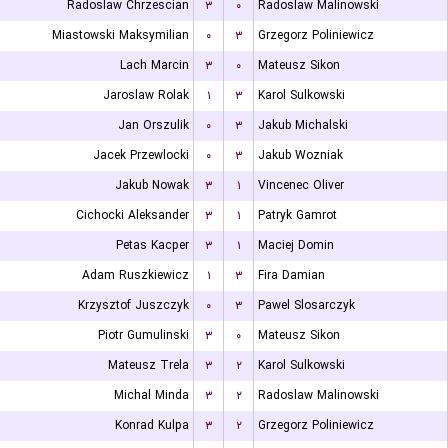
Radoslaw Chrzescian
۳
۰
Radoslaw Malinowski
Miastowski Maksymilian
۰
۳
Grzegorz Poliniewicz
Lach Marcin
۳
۰
Mateusz Sikon
Jaroslaw Rolak
۱
۳
Karol Sulkowski
Jan Orszulik
۰
۳
Jakub Michalski
Jacek Przewlocki
۰
۳
Jakub Wozniak
Jakub Nowak
۳
۱
Vincenec Oliver
Cichocki Aleksander
۳
۱
Patryk Gamrot
Petas Kacper
۳
۱
Maciej Domin
Adam Ruszkiewicz
۱
۳
Fira Damian
Krzysztof Juszczyk
۰
۳
Pawel Slosarczyk
Piotr Gumulinski
۳
۰
Mateusz Sikon
Mateusz Trela
۳
۲
Karol Sulkowski
Michal Minda
۳
۲
Radoslaw Malinowski
Konrad Kulpa
۳
۲
Grzegorz Poliniewicz