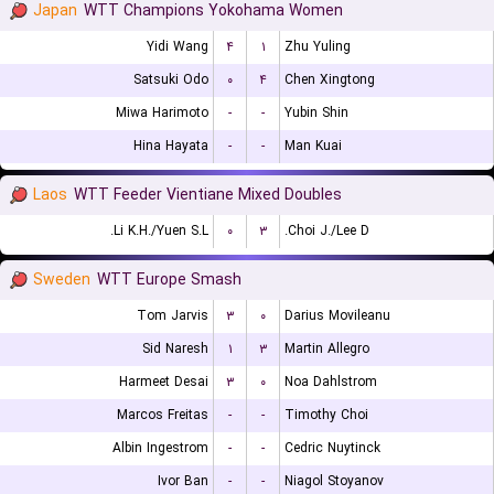
Japan
WTT Champions Yokohama Women
Yidi Wang
۴
۱
Zhu Yuling
Satsuki Odo
۰
۴
Chen Xingtong
Miwa Harimoto
-
-
Yubin Shin
Hina Hayata
-
-
Man Kuai
Laos
WTT Feeder Vientiane Mixed Doubles
Li K.H./Yuen S.L.
۰
۳
Choi J./Lee D.
Sweden
WTT Europe Smash
Tom Jarvis
۳
۰
Darius Movileanu
Sid Naresh
۱
۳
Martin Allegro
Harmeet Desai
۳
۰
Noa Dahlstrom
Marcos Freitas
-
-
Timothy Choi
Albin Ingestrom
-
-
Cedric Nuytinck
Ivor Ban
-
-
Niagol Stoyanov