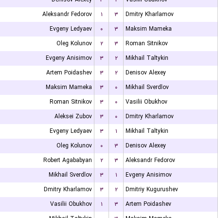
Aleksandr Fedorov
۱
۳
Dmitry Kharlamov
Evgeny Ledyaev
۰
۳
Maksim Mameka
Oleg Kolunov
۲
۳
Roman Sitnikov
Evgeny Anisimov
۳
۲
Mikhail Taltykin
Artem Poidashev
۳
۲
Denisov Alexey
Maksim Mameka
۳
۰
Mikhail Sverdlov
Roman Sitnikov
۳
۰
Vasilii Obukhov
Aleksei Zubov
۳
۰
Dmitry Kharlamov
Evgeny Ledyaev
۳
۱
Mikhail Taltykin
Oleg Kolunov
۰
۳
Denisov Alexey
Robert Agababyan
۲
۳
Aleksandr Fedorov
Mikhail Sverdlov
۳
۱
Evgeny Anisimov
Dmitry Kharlamov
۳
۲
Dmitriy Kugurushev
Vasilii Obukhov
۱
۳
Artem Poidashev