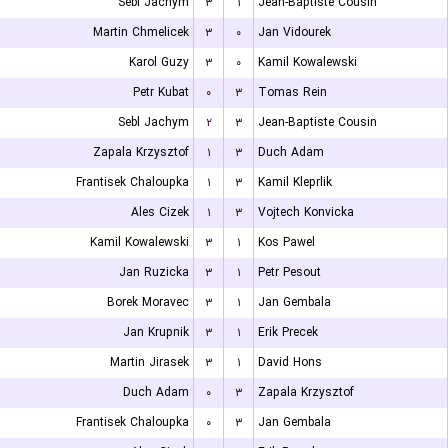
Sebl Jachym
۳
۱
Jean-Baptiste Cousin
Martin Chmelicek
۳
۰
Jan Vidourek
Karol Guzy
۳
۰
Kamil Kowalewski
Petr Kubat
۰
۳
Tomas Rein
Sebl Jachym
۲
۳
Jean-Baptiste Cousin
Zapala Krzysztof
۱
۳
Duch Adam
Frantisek Chaloupka
۱
۳
Kamil Kleprlik
Ales Cizek
۱
۳
Vojtech Konvicka
Kamil Kowalewski
۳
۱
Kos Pawel
Jan Ruzicka
۳
۱
Petr Pesout
Borek Moravec
۳
۱
Jan Gembala
Jan Krupnik
۳
۱
Erik Precek
Martin Jirasek
۳
۱
David Hons
Duch Adam
۰
۳
Zapala Krzysztof
Frantisek Chaloupka
۰
۳
Jan Gembala