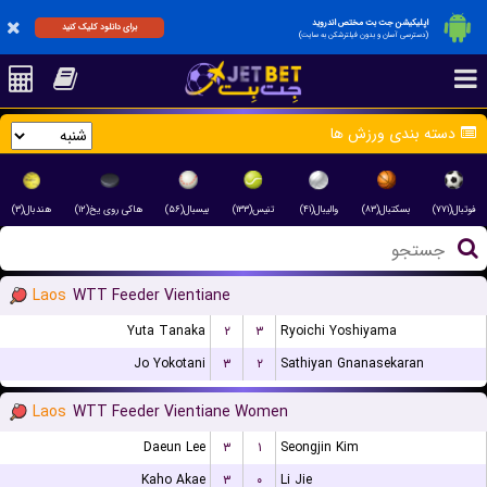
اپلیکیشن جت بت مختص اندروید
برای دانلود کلیک کنید
(دسترسی آسان و بدون فیلترشکن به سایت)
دسته بندی ورزش ها
فوتبال(۷۷۱)
بسکتبال(۸۳)
والیبال(۴۱)
تنیس(۱۳۳)
بیسبال(۵۶)
هاکی روی یخ(۱۲)
هندبال(۳)
Laos
WTT Feeder Vientiane
Yuta Tanaka
۲
۳
Ryoichi Yoshiyama
Jo Yokotani
۳
۲
Sathiyan Gnanasekaran
Laos
WTT Feeder Vientiane Women
Daeun Lee
۳
۱
Seongjin Kim
Kaho Akae
۳
۰
Li Jie