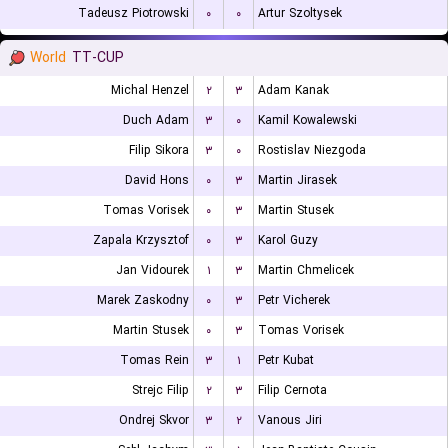
Tadeusz Piotrowski
۰
۰
Artur Szoltysek
World
TT-CUP
Michal Henzel
۲
۳
Adam Kanak
Duch Adam
۳
۰
Kamil Kowalewski
Filip Sikora
۳
۰
Rostislav Niezgoda
David Hons
۰
۳
Martin Jirasek
Tomas Vorisek
۰
۳
Martin Stusek
Zapala Krzysztof
۰
۳
Karol Guzy
Jan Vidourek
۱
۳
Martin Chmelicek
Marek Zaskodny
۰
۳
Petr Vicherek
Martin Stusek
۰
۳
Tomas Vorisek
Tomas Rein
۳
۱
Petr Kubat
Strejc Filip
۲
۳
Filip Cernota
Ondrej Skvor
۳
۲
Vanous Jiri