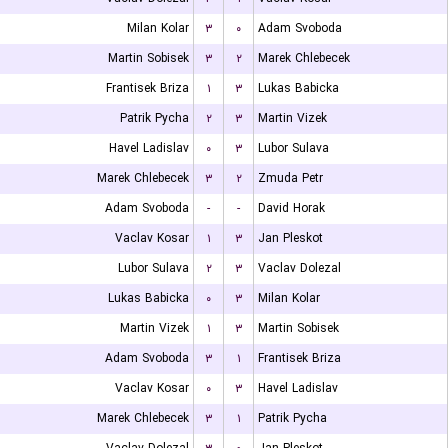
Milan Kolar
۳
۰
Adam Svoboda
Martin Sobisek
۳
۲
Marek Chlebecek
Frantisek Briza
۱
۳
Lukas Babicka
Patrik Pycha
۲
۳
Martin Vizek
Havel Ladislav
۰
۳
Lubor Sulava
Marek Chlebecek
۳
۲
Zmuda Petr
Adam Svoboda
-
-
David Horak
Vaclav Kosar
۱
۳
Jan Pleskot
Lubor Sulava
۲
۳
Vaclav Dolezal
Lukas Babicka
۰
۳
Milan Kolar
Martin Vizek
۱
۳
Martin Sobisek
Adam Svoboda
۳
۱
Frantisek Briza
Vaclav Kosar
۰
۳
Havel Ladislav
Marek Chlebecek
۳
۱
Patrik Pycha