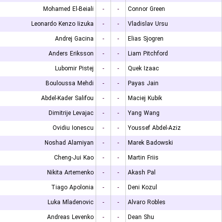
Mohamed El-Beiali
-
-
Connor Green
Leonardo Kenzo Iizuka
-
-
Vladislav Ursu
Andrej Gacina
-
-
Elias Sjogren
Anders Eriksson
-
-
Liam Pitchford
Lubomir Pistej
-
-
Quek Izaac
Bouloussa Mehdi
-
-
Payas Jain
Abdel-Kader Salifou
-
-
Maciej Kubik
Dimitrije Levajac
-
-
Yang Wang
Ovidiu Ionescu
-
-
Youssef Abdel-Aziz
Noshad Alamiyan
-
-
Marek Badowski
Cheng-Jui Kao
-
-
Martin Friis
Nikita Artemenko
-
-
Akash Pal
Tiago Apolonia
-
-
Deni Kozul
Luka Mladenovic
-
-
Alvaro Robles
Andreas Levenko
-
-
Dean Shu