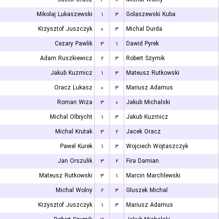
Mikolaj Lukaszewski
۱
۳
Golaszewski Kuba
Krzysztof Juszczyk
۰
۳
Michal Durda
Cezary Pawlik
۳
۱
Dawid Pyrek
Adam Ruszkiewicz
۲
۳
Robert Szymik
Jakub Kuzmicz
۱
۳
Mateusz Rutkowski
Oracz Lukasz
۰
۳
Mariusz Adamus
Roman Wiza
۳
۰
Jakub Michalski
Michal Olbrycht
۱
۳
Jakub Kuzmicz
Michal Krutak
۳
۲
Jacek Oracz
Pawel Kurek
۱
۳
Wojciech Wojtaszczyk
Jan Orszulik
۳
۲
Fira Damian
Mateusz Rutkowski
۳
۱
Marcin Marchlewski
Michal Wolny
۲
۳
Gluszek Michal
Krzysztof Juszczyk
۱
۳
Mariusz Adamus