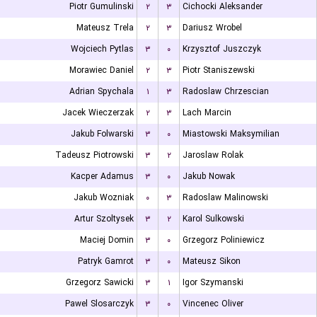
Piotr Gumulinski
۲
۳
Cichocki Aleksander
Mateusz Trela
۲
۳
Dariusz Wrobel
Wojciech Pytlas
۳
۰
Krzysztof Juszczyk
Morawiec Daniel
۲
۳
Piotr Staniszewski
Adrian Spychala
۱
۳
Radoslaw Chrzescian
Jacek Wieczerzak
۲
۳
Lach Marcin
Jakub Folwarski
۳
۰
Miastowski Maksymilian
Tadeusz Piotrowski
۳
۲
Jaroslaw Rolak
Kacper Adamus
۳
۰
Jakub Nowak
Jakub Wozniak
۰
۳
Radoslaw Malinowski
Artur Szoltysek
۳
۲
Karol Sulkowski
Maciej Domin
۳
۰
Grzegorz Poliniewicz
Patryk Gamrot
۳
۰
Mateusz Sikon
Grzegorz Sawicki
۳
۱
Igor Szymanski
Pawel Slosarczyk
۳
۰
Vincenec Oliver