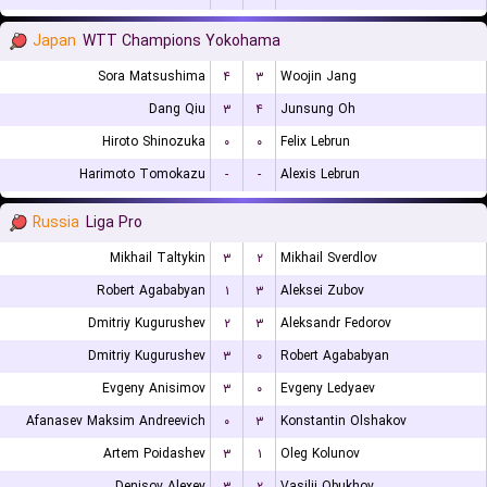
Japan
WTT Champions Yokohama
Sora Matsushima
۴
۳
Woojin Jang
Dang Qiu
۳
۴
Junsung Oh
Hiroto Shinozuka
۰
۰
Felix Lebrun
Harimoto Tomokazu
-
-
Alexis Lebrun
Russia
Liga Pro
Mikhail Taltykin
۳
۲
Mikhail Sverdlov
Robert Agababyan
۱
۳
Aleksei Zubov
Dmitriy Kugurushev
۲
۳
Aleksandr Fedorov
Dmitriy Kugurushev
۳
۰
Robert Agababyan
Evgeny Anisimov
۳
۰
Evgeny Ledyaev
Afanasev Maksim Andreevich
۰
۳
Konstantin Olshakov
Artem Poidashev
۳
۱
Oleg Kolunov
Denisov Alexey
۳
۲
Vasilii Obukhov