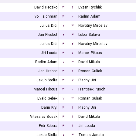
David Heczko
۳
۱
Evzen Rychlik
Ivo Taichman
۳
۰
Radim Adam
Julius Didi
۲
۳
Novotny Miroslav
Jan Pleskot
۲
۳
Lubor Sulava
Julius Didi
۳
۲
Novotny Miroslav
Jiri Louda
۳
۰
Marcel Pikous
Radim Adam
۰
۳
David Mikula
Jan Hrabec
۳
۱
Roman Guliak
Jakub Stolfa
۳
۲
Plachy Jiri
Marcel Pikous
۳
۰
Frantisek Pusch
Evald Gebek
۲
۳
Roman Guliak
Darin Kryl
۳
۱
Plachy Jiri
Vitezslav Bosak
۳
۱
David Mikula
Petr Sebera
۳
۱
Jiri Louda
Jakub Stolfa
۰
۳
Tomas Janata