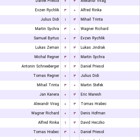
Daniel Priesol
۲
۳
Alexandr Virag
Evzen Rychlik
۳
۰
Alfred Rinka
Julius Didi
۱
۳
Mihail Trinta
Martin Sychra
۳
۰
Wagner Richard
Samuel Byrtus
۰
۳
Evzen Rychlik
Lukas Zeman
۲
۳
Lukas Jindrak
Michal Regner
۳
۲
Martin Sychra
Antonin Schneeberger
۲
۳
Daniel Priesol
Tomas Regner
۰
۳
Julius Didi
Mihail Trinta
۳
۰
Martin Stefek
Jan Kanera
۰
۳
Eric Maresh
Alexandr Virag
۰
۳
Tomas Hrabec
Wagner Richard
۰
۳
Denis Hofman
Alfred Rinka
۱
۳
David Heczko
Tomas Hrabec
۳
۰
Daniel Priesol