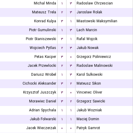
Michal Minda
۱
۳
Radoslaw Chrzescian
Mateusz Trela
۲
۳
Jaroslaw Rolak
Konrad Kulpa
۳
۱
Miastowski Maksymilian
Piotr Gumulinski
۱
۳
Lach Marcin
Piotr Staniszewski
۳
۱
Rafal Wojcik
Wojciech Pytlas
۲
۳
Jakub Nowak
Petas Kacper
۳
۰
Grzegorz Poliniewicz
Jacek Przewlocki
۲
۳
Radoslaw Malinowski
Dariusz Wrobel
۱
۳
Karol Sulkowski
Cichocki Aleksander
۳
۲
Mateusz Sikon
Krzysztof Juszczyk
۳
۰
Vincenec Oliver
Morawiec Daniel
۳
۲
Grzegorz Sawicki
Adrian Spychala
۱
۱
Jakub Wozniak
Jakub Folwarski
۱
۱
Maciej Domin
Jacek Wieczerzak
۰
۰
Patryk Gamrot