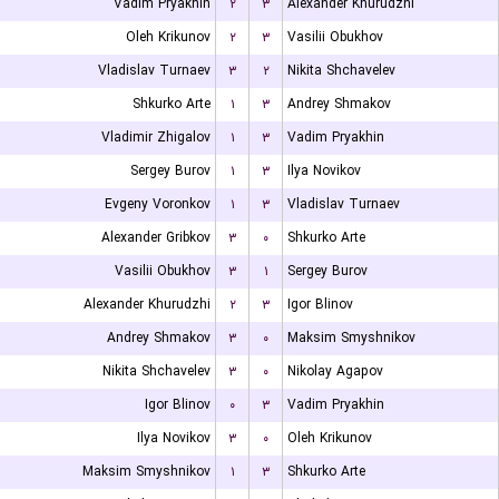
Vadim Pryakhin
۲
۳
Alexander Khurudzhi
Oleh Krikunov
۲
۳
Vasilii Obukhov
Vladislav Turnaev
۳
۲
Nikita Shchavelev
Shkurko Arte
۱
۳
Andrey Shmakov
Vladimir Zhigalov
۱
۳
Vadim Pryakhin
Sergey Burov
۱
۳
Ilya Novikov
Evgeny Voronkov
۱
۳
Vladislav Turnaev
Alexander Gribkov
۳
۰
Shkurko Arte
Vasilii Obukhov
۳
۱
Sergey Burov
Alexander Khurudzhi
۲
۳
Igor Blinov
Andrey Shmakov
۳
۰
Maksim Smyshnikov
Nikita Shchavelev
۳
۰
Nikolay Agapov
Igor Blinov
۰
۳
Vadim Pryakhin
Ilya Novikov
۳
۰
Oleh Krikunov
Maksim Smyshnikov
۱
۳
Shkurko Arte