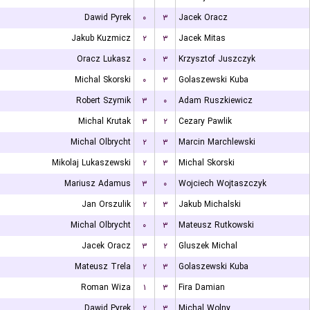
Dawid Pyrek
۰
۳
Jacek Oracz
Jakub Kuzmicz
۲
۳
Jacek Mitas
Oracz Lukasz
۰
۳
Krzysztof Juszczyk
Michal Skorski
۰
۳
Golaszewski Kuba
Robert Szymik
۳
۰
Adam Ruszkiewicz
Michal Krutak
۳
۲
Cezary Pawlik
Michal Olbrycht
۲
۳
Marcin Marchlewski
Mikolaj Lukaszewski
۲
۳
Michal Skorski
Mariusz Adamus
۳
۰
Wojciech Wojtaszczyk
Jan Orszulik
۲
۳
Jakub Michalski
Michal Olbrycht
۰
۳
Mateusz Rutkowski
Jacek Oracz
۳
۲
Gluszek Michal
Mateusz Trela
۲
۳
Golaszewski Kuba
Roman Wiza
۱
۳
Fira Damian
Dawid Pyrek
۲
۳
Michal Wolny