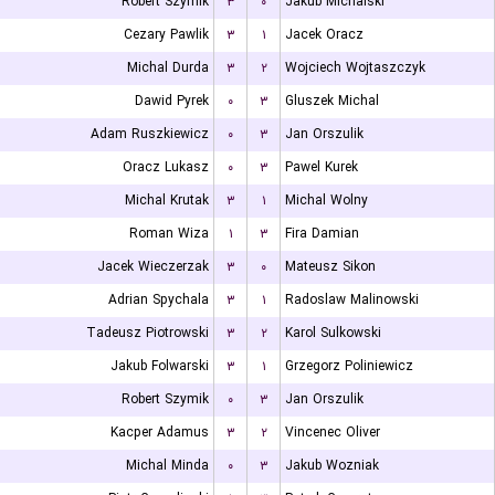
Robert Szymik
۳
۰
Jakub Michalski
Cezary Pawlik
۳
۱
Jacek Oracz
Michal Durda
۳
۲
Wojciech Wojtaszczyk
Dawid Pyrek
۰
۳
Gluszek Michal
Adam Ruszkiewicz
۰
۳
Jan Orszulik
Oracz Lukasz
۰
۳
Pawel Kurek
Michal Krutak
۳
۱
Michal Wolny
Roman Wiza
۱
۳
Fira Damian
Jacek Wieczerzak
۳
۰
Mateusz Sikon
Adrian Spychala
۳
۱
Radoslaw Malinowski
Tadeusz Piotrowski
۳
۲
Karol Sulkowski
Jakub Folwarski
۳
۱
Grzegorz Poliniewicz
Robert Szymik
۰
۳
Jan Orszulik
Kacper Adamus
۳
۲
Vincenec Oliver
Michal Minda
۰
۳
Jakub Wozniak