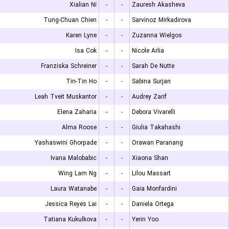
Xialian Ni
-
-
Zauresh Akasheva
Tung-Chuan Chien
-
-
Sarvinoz Mirkadirova
Karen Lyne
-
-
Zuzanna Wielgos
Isa Cok
-
-
Nicole Arlia
Franziska Schreiner
-
-
Sarah De Nutte
Tin-Tin Ho
-
-
Sabina Surjan
Leah Tveit Muskantor
-
-
Audrey Zarif
Elena Zaharia
-
-
Debora Vivarelli
Alma Roose
-
-
Giulia Takahashi
Yashaswini Ghorpade
-
-
Orawan Paranang
Ivana Malobabic
-
-
Xiaona Shan
Wing Lam Ng
-
-
Lilou Massart
Laura Watanabe
-
-
Gaia Monfardini
Jessica Reyes Lai
-
-
Daniela Ortega
Tatiana Kukulkova
-
-
Yerin Yoo