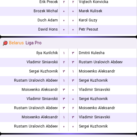
Erik Precek
۲
۲
Vojtech Konvicka
Brozek Michal
۰
۰
Marek Kulisek
Duch Adam
۰
۰
Karol Guzy
David Hons
۰
۰
Petr Pesout
Belarus
Liga Pro
Ilya Kurilchik
۱
۳
Dmitrii Kulesha
Vladimir Siniavskii
۲
۳
Rustam Uralovich Abdeev
Sergei Kuzhovnik
۳
۱
Moiseenko Aleksandr
Rustam Uralovich Abdeev
۱
۳
Sergei Kuzhovnik
Moiseenko Aleksandr
۳
۰
Vladimir Siniavskii
Vladimir Siniavskii
۳
۰
Sergei Kuzhovnik
Rustam Uralovich Abdeev
۳
۲
Moiseenko Aleksandr
Moiseenko Aleksandr
۱
۳
Vladimir Siniavskii
Rustam Uralovich Abdeev
۰
۰
Sergei Kuzhovnik