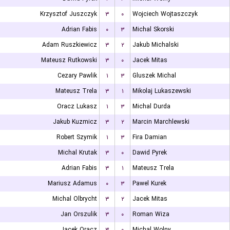
Krzysztof Juszczyk
۳
۰
Wojciech Wojtaszczyk
Adrian Fabis
۰
۳
Michal Skorski
Adam Ruszkiewicz
۳
۲
Jakub Michalski
Mateusz Rutkowski
۳
۰
Jacek Mitas
Cezary Pawlik
۱
۳
Gluszek Michal
Mateusz Trela
۳
۱
Mikolaj Lukaszewski
Oracz Lukasz
۱
۳
Michal Durda
Jakub Kuzmicz
۳
۲
Marcin Marchlewski
Robert Szymik
۱
۳
Fira Damian
Michal Krutak
۳
۰
Dawid Pyrek
Adrian Fabis
۳
۱
Mateusz Trela
Mariusz Adamus
۰
۳
Pawel Kurek
Michal Olbrycht
۳
۲
Jacek Mitas
Jan Orszulik
۳
۰
Roman Wiza
Jacek Oracz
۳
۰
Michal Wolny