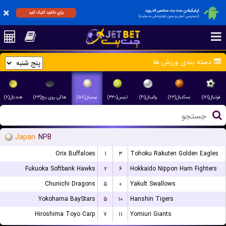
اپلیکیشن جت بت مختص اندروید
برای دانلود کلیک کنید
(دسترسی آسان و بدون فیلترشکن به سایت)
دسته بندی ورزش ها
فوتبال(۱۷۱)
بسکتبال(۶۳)
والیبال(۴۱)
تنیس(۳۳۰)
بیسبال(۵۸)
هاکی روی یخ(۲۳)
هندبال(۷)
Japan
NPB
Orix Buffaloes
۱
۳
Tohoku Rakuten Golden Eagles
Fukuoka Softbank Hawks
۲
۶
Hokkaido Nippon Ham Fighters
Chunichi Dragons
۵
۰
Yakult Swallows
Yokohama BayStars
۵
۱۰
Hanshin Tigers
Hiroshima Toyo Carp
۷
۱۱
Yomiuri Giants