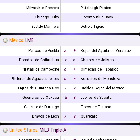
Milwaukee Brewers
-
-
Pittsburgh Pirates
Chicago Cubs
-
-
Toronto Blue Jays
Seattle Mariners
-
-
Detroit Tigers
Mexico
LMB
Pericos de Puebla
۸
۶
Rojos del Aguila de Veracruz
Dorados de Chihuahua
۱۳
۱۴
Charros de Jalisco
Piratas de Campeche
۵
۶
Olmecas de Tabasco
Rieleros de Aguascalientes
۵
۴
Aceseros de Monclova
Tigres de Quintana Roo
۰
۲
Diablos Rojos del Mexico
Guerreros de Oaxaca
۱۵
۲
Leones de Yucatan
Caliente de Durango
-
-
Toros de Tijuana
Bravos de Leon
۶
۲
Queretaro
United States
MiLB Triple-A