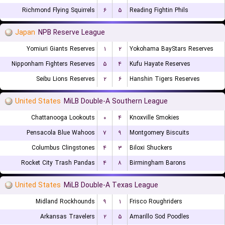
Richmond Flying Squirrels
۶
۵
Reading Fightin Phils
Japan
NPB Reserve League
Yomiuri Giants Reserves
۱
۲
Yokohama BayStars Reserves
Nipponham Fighters Reserves
۵
۴
Kufu Hayate Reserves
Seibu Lions Reserves
۲
۶
Hanshin Tigers Reserves
United States
MiLB Double-A Southern League
Chattanooga Lookouts
۰
۴
Knoxville Smokies
Pensacola Blue Wahoos
۷
۹
Montgomery Biscuits
Columbus Clingstones
۴
۳
Biloxi Shuckers
Rocket City Trash Pandas
۴
۸
Birmingham Barons
United States
MiLB Double-A Texas League
Midland Rockhounds
۹
۱
Frisco Roughriders
Arkansas Travelers
۲
۵
Amarillo Sod Poodles