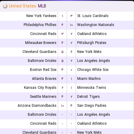
United States
MLB
New York Yankees
۱
۳
St. Louis Cardinals
Philadelphia Phillies
۴
۱۰
Washington Nationals
Cincinnati Reds
۳
۲
Oakland Athletics
Milwaukee Brewers
۴
۲
Pittsburgh Pirates
Cleveland Guardians
۵
۶
New York Mets
Baltimore Orioles
۵
۲
Los Angeles Angels
Boston Red Sox
۴
۰
Chicago White Sox
Atlanta Braves
۴
۱
Miami Marlins
Kansas City Royals
۲
۱
Minnesota Twins
Seattle Mariners
۴
۲
Detroit Tigers
Arizona Diamondbacks
۱۰
۴
San Diego Padres
Baltimore Orioles
-
-
Los Angeles Angels
Cincinnati Reds
-
-
Oakland Athletics
Cleveland Guardians
-
-
New York Mets