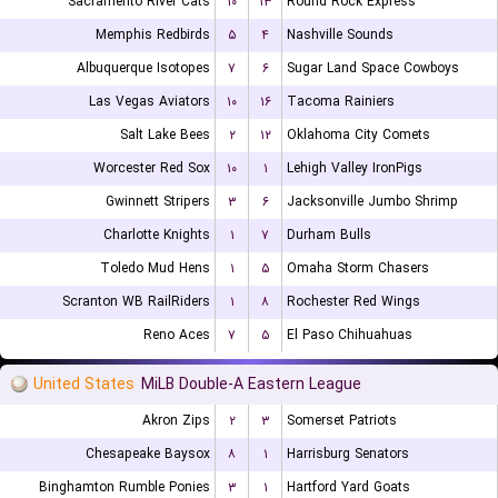
Sacramento River Cats
۱۰
۱۳
Round Rock Express
Memphis Redbirds
۵
۴
Nashville Sounds
Albuquerque Isotopes
۷
۶
Sugar Land Space Cowboys
Las Vegas Aviators
۱۰
۱۶
Tacoma Rainiers
Salt Lake Bees
۲
۱۲
Oklahoma City Comets
Worcester Red Sox
۱۰
۱
Lehigh Valley IronPigs
Gwinnett Stripers
۳
۶
Jacksonville Jumbo Shrimp
Charlotte Knights
۱
۷
Durham Bulls
Toledo Mud Hens
۱
۵
Omaha Storm Chasers
Scranton WB RailRiders
۱
۸
Rochester Red Wings
Reno Aces
۷
۵
El Paso Chihuahuas
United States
MiLB Double-A Eastern League
Akron Zips
۲
۳
Somerset Patriots
Chesapeake Baysox
۸
۱
Harrisburg Senators
Binghamton Rumble Ponies
۳
۱
Hartford Yard Goats