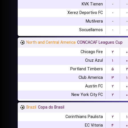
KVK Tienen
-
-
Xerez Deportivo FC
-
-
Mutilvera
-
-
Socuellamos
-
-
North and Central America
CONCACAF Leagues Cup
Chicago Fire
۲
۰
Cruz Azul
۱
۰
Portland Timbers
۵
۲
Club America
۳
۱
Austin FC
۲
۰
New York City FC
۲
۰
Brazil
Copa do Brasil
Corinthians Paulista
۲
۱
EC Vitoria
۴
۰