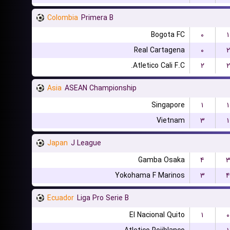
Colombia
Primera B
Bogota FC
۰
۱
Real Cartagena
۰
۲
Atletico Cali F.C.
۲
۲
Asia
ASEAN Championship
Singapore
۱
۱
Vietnam
۳
۱
Japan
J League
Gamba Osaka
۴
Yokohama F Marinos
۳
۴
Ecuador
Liga Pro Serie B
El Nacional Quito
۱
۰