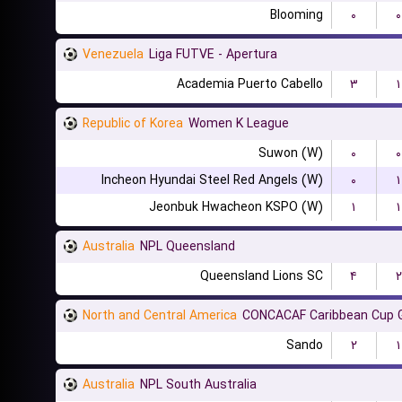
Blooming
۰
۰
Venezuela
Liga FUTVE - Apertura
Academia Puerto Cabello
۳
۱
Republic of Korea
Women K League
Suwon (W)
۰
۰
Incheon Hyundai Steel Red Angels (W)
۰
۱
Jeonbuk Hwacheon KSPO (W)
۱
۱
Australia
NPL Queensland
Queensland Lions SC
۴
۲
North and Central America
CONCACAF Caribbean Cup 
Sando
۲
۱
Australia
NPL South Australia