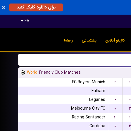
برای دانلود کلیک کنید
FA
کازینو آنلاین
پشتیبانی
راهنما
World
Friendly Club Matches
FC Bayern Munich
۲
۱
Fulham
-
-
Leganes
-
-
Melbourne City FC
۰
۲
Racing Santander
۴
۱
Cordoba
۰
۴