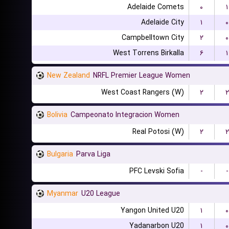
Adelaide Comets
۰
۱
Adelaide City
۱
۰
Campbelltown City
۲
۰
West Torrens Birkalla
۶
۱
New Zealand
NRFL Premier League Women
West Coast Rangers (W)
۲
۲
Bolivia
Campeonato Integracion Women
Real Potosi (W)
۲
۲
Bulgaria
Parva Liga
PFC Levski Sofia
-
-
Myanmar
U20 League
Yangon United U20
۱
۰
Yadanarbon U20
۱
۰