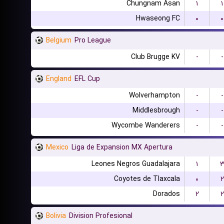
Chungnam Asan
۱
۱
Hwaseong FC
۰
۰
Belgium
Pro League
Club Brugge KV
-
-
England
EFL Cup
Wolverhampton
-
-
Middlesbrough
-
-
Wycombe Wanderers
-
-
Mexico
Liga de Expansion MX Apertura
Leones Negros Guadalajara
۱
Coyotes de Tlaxcala
۰
۲
Dorados
۲
۲
Bolivia
Division Profesional