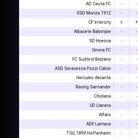
AD Ceuta FC
-
-
SSD Monza 1912
-
-
CF Intercity
۲
۴
Albacete Balompie
-
-
SD Huesca
-
-
Girona FC
-
-
FC Sudtirol Bolzano
-
-
ASD Seravezza Pozzi Calcio
-
-
Hercules Alicante
-
-
Racing Santander
-
-
Chiclana
-
-
UD Llanera
-
-
Alfaro
-
-
AEK Larnaca
-
-
TSG 1899 Hoffenheim
-
-