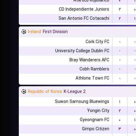
Atletico Rojiblanco
۰
۱
CD Independiente Juniors
۲
۰
San Antonio FC Cotacachi
۲
۱
Ireland
First Division
Cork City FC
-
-
University College Dublin FC
-
-
Bray Wanderers AFC
-
-
Cobh Ramblers
-
-
Athlone Town FC
-
-
Republic of Korea
K-League 2
Suwon Samsung Bluewings
۱
۰
Yongin City
۲
۰
Gyeongnam FC
۰
۱
Gimpo Citizen
۳
۰