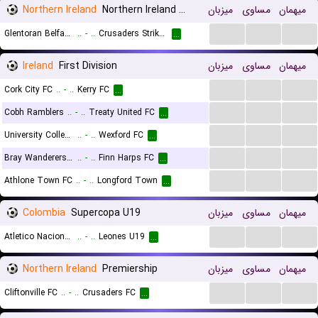
Northern Ireland
Northern Ireland Premier League Women
میزبان
مساوی
میهمان
...
...
...
Glentoran Belfast United (W)
..
-
..
Crusaders Strikers FC (W)
...
Ireland
First Division
میزبان
مساوی
میهمان
...
...
...
Cork City FC
..
-
..
Kerry FC
...
...
...
...
Cobh Ramblers
..
-
..
Treaty United FC
...
...
...
...
University College Dublin FC
..
-
..
Wexford FC
...
...
...
...
Bray Wanderers AFC
..
-
..
Finn Harps FC
...
...
...
...
Athlone Town FC
..
-
..
Longford Town
...
Colombia
Supercopa U19
میزبان
مساوی
میهمان
...
...
...
Atletico Nacional Medellin U19
..
-
..
Leones U19
...
Northern Ireland
Premiership
میزبان
مساوی
میهمان
...
...
...
Cliftonville FC
..
-
..
Crusaders FC
...