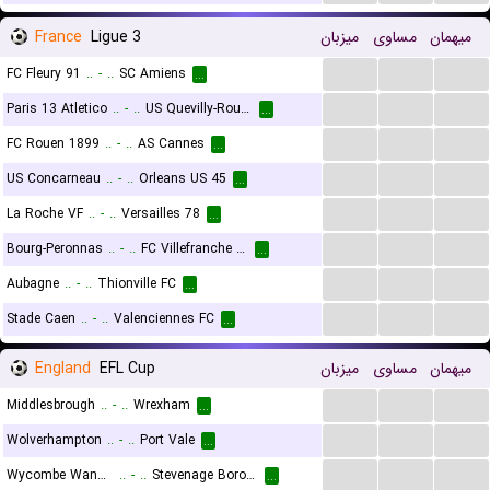
France
Ligue 3
میزبان
مساوی
میهمان
...
...
...
FC Fleury 91
..
-
..
SC Amiens
...
...
...
...
Paris 13 Atletico
..
-
..
US Quevilly-Rouen Métropole
...
...
...
...
FC Rouen 1899
..
-
..
AS Cannes
...
...
...
...
US Concarneau
..
-
..
Orleans US 45
...
...
...
...
La Roche VF
..
-
..
Versailles 78
...
...
...
...
Bourg-Peronnas
..
-
..
FC Villefranche Beaujolais
...
...
...
...
Aubagne
..
-
..
Thionville FC
...
...
...
...
Stade Caen
..
-
..
Valenciennes FC
...
England
EFL Cup
میزبان
مساوی
میهمان
...
...
...
Middlesbrough
..
-
..
Wrexham
...
...
...
...
Wolverhampton
..
-
..
Port Vale
...
...
...
...
Wycombe Wanderers
..
-
..
Stevenage Borough
...