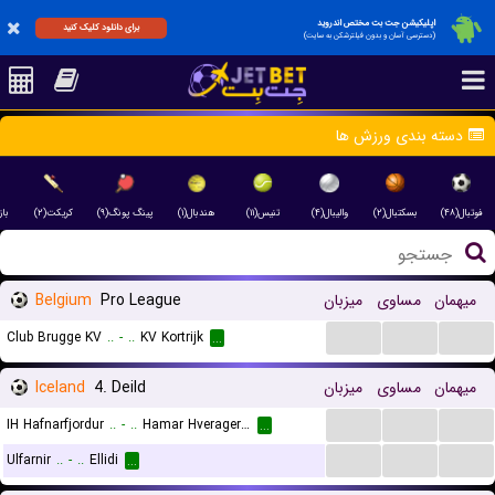
اپلیکیشن جت بت مختص اندروید
برای دانلود کلیک کنید
(دسترسی آسان و بدون فیلترشکن به سایت)
دسته بندی ورزش ها
فوتبال(۴۸)
بسکتبال(۲)
والیبال(۴)
تنیس(۱۱)
هندبال(۱)
پینگ پونگ(۹)
کریکت(۲)
با)
Belgium
Pro League
میزبان
مساوی
میهمان
...
...
...
Club Brugge KV
..
-
..
KV Kortrijk
...
Iceland
4. Deild
میزبان
مساوی
میهمان
...
...
...
IH Hafnarfjordur
..
-
..
Hamar Hveragerdi
...
...
...
...
Ulfarnir
..
-
..
Ellidi
...