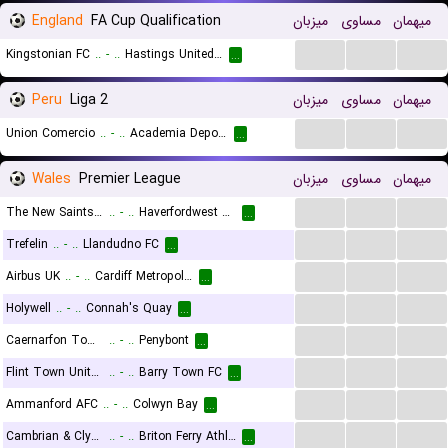
England
FA Cup Qualification
میزبان
مساوی
میهمان
...
...
...
Kingstonian FC
..
-
..
Hastings United FC
...
Peru
Liga 2
میزبان
مساوی
میهمان
...
...
...
Union Comercio
..
-
..
Academia Deport. Cantolao
...
Wales
Premier League
میزبان
مساوی
میهمان
...
...
...
The New Saints FC
..
-
..
Haverfordwest County
...
...
...
...
Trefelin
..
-
..
Llandudno FC
...
...
...
...
Airbus UK
..
-
..
Cardiff Metropolitan University F.C.
...
...
...
...
Holywell
..
-
..
Connah's Quay
...
...
...
...
Caernarfon Town FC
..
-
..
Penybont
...
...
...
...
Flint Town United
..
-
..
Barry Town FC
...
...
...
...
Ammanford AFC
..
-
..
Colwyn Bay
...
...
...
...
Cambrian & Clydach
..
-
..
Briton Ferry Athletic FC
...