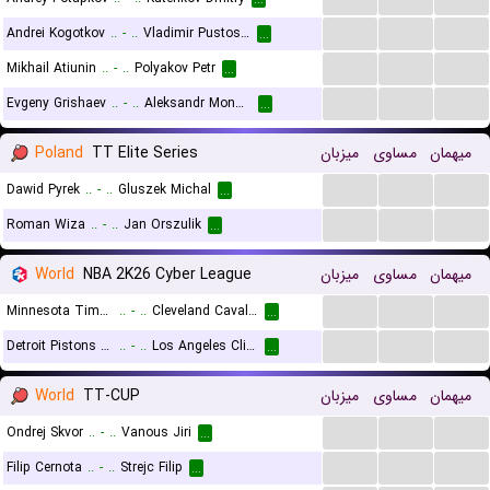
...
...
...
Andrei Kogotkov
..
-
..
Vladimir Pustoselov
...
...
...
...
Mikhail Atiunin
..
-
..
Polyakov Petr
...
...
...
...
Evgeny Grishaev
..
-
..
Aleksandr Monakov
...
Poland
TT Elite Series
میزبان
مساوی
میهمان
...
...
...
Dawid Pyrek
..
-
..
Gluszek Michal
...
...
...
...
Roman Wiza
..
-
..
Jan Orszulik
...
World
NBA 2K26 Cyber League
میزبان
مساوی
میهمان
...
...
...
Minnesota Timberwolves (Cyber)
..
-
..
Cleveland Cavaliers (Cyber)
...
...
...
...
Detroit Pistons (Cyber)
..
-
..
Los Angeles Clippers (Cyber)
...
World
TT-CUP
میزبان
مساوی
میهمان
...
...
...
Ondrej Skvor
..
-
..
Vanous Jiri
...
...
...
...
Filip Cernota
..
-
..
Strejc Filip
...