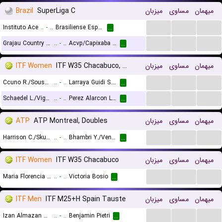
Brazil
SuperLiga C
میزبان
مساوی
میهمان
...
...
...
Instituto Ace
..
-
..
Brasiliense Esporte Clube
...
...
...
...
Grajau Country Club
..
-
..
Acvp/Capixaba VC
...
ITF Women
ITF W35 Chacabuco, Doubles
میزبان
مساوی
میهمان
...
...
...
Ccuno R./Sousa Salazar N.
..
-
..
Larraya Guidi S. A./Mediorreal A. V.
...
...
...
...
Schaedel L./Vig S.
..
-
..
Perez Alarcon L./Sanchez A. S.
...
ATP
ATP Montreal, Doubles
میزبان
مساوی
میهمان
...
...
...
Harrison C./Skupski N.
..
-
..
Bhambri Y./Venus M.
...
ITF Women
ITF W35 Chacabuco
میزبان
مساوی
میهمان
...
...
...
Maria Florencia Urrutia
..
-
..
Victoria Bosio
...
ITF Men
ITF M25+H Spain Tauste
میزبان
مساوی
میهمان
...
...
...
Izan Almazan Valiente
..
-
..
Benjamin Pietri
...